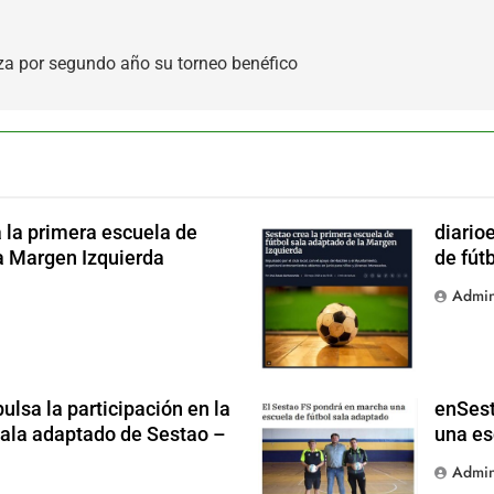
za por segundo año su torneo benéfico
 la primera escuela de
diario
noticia futbol adaptado
la Margen Izquierda
de fút
Admi
0
lsa la participación en la
enSest
sala adaptado de Sestao –
una es
Admi