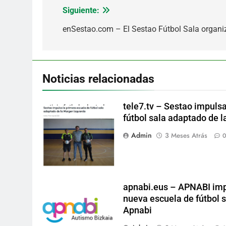
Siguiente:
Navegación
de
enSestao.com – El Sestao Fútbol Sala organi
entradas
Noticias relacionadas
tele7.tv – Sestao impulsa
noticia futbol adaptado
fútbol sala adaptado de 
Admin
3 Meses Atrás
apnabi.eus – APNABI impu
nueva escuela de fútbol 
Apnabi