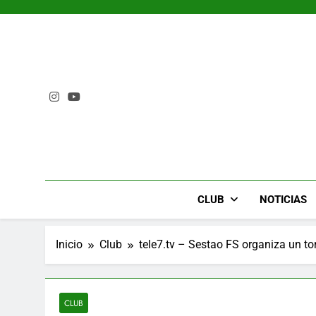
Saltar
al
contenido
CLUB
NOTICIAS
Inicio
Club
tele7.tv – Sestao FS organiza un t
CLUB