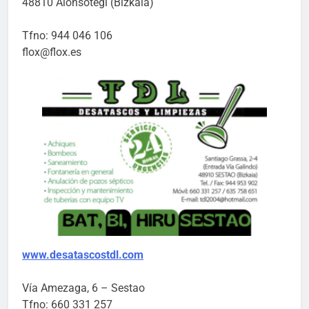
48810 Alonsotegi (Bizkaia)
Tfno: 944 046 106
flox@flox.es
www.desatascostdl.com
Vía Amezaga, 6 – Sestao
Tfno: 660 331 257