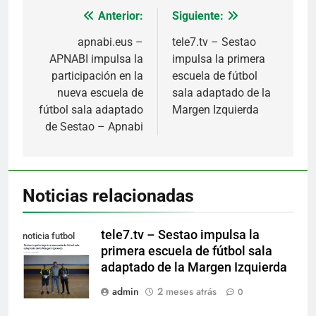
Anterior:
Siguiente:
Navegación
de
apnabi.eus –
tele7.tv – Sestao
APNABI impulsa la
impulsa la primera
entradas
participación en la
escuela de fútbol
nueva escuela de
sala adaptado de la
fútbol sala adaptado
Margen Izquierda
de Sestao – Apnabi
Noticias relacionadas
tele7.tv – Sestao impulsa la
noticia futbol
primera escuela de fútbol sala
adaptado
adaptado de la Margen Izquierda
admin
2 meses atrás
0