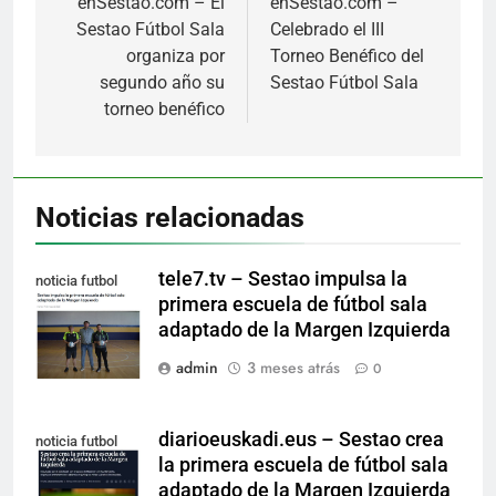
de
enSestao.com – El
enSestao.com –
Sestao Fútbol Sala
Celebrado el III
entradas
organiza por
Torneo Benéfico del
segundo año su
Sestao Fútbol Sala
torneo benéfico
Noticias relacionadas
tele7.tv – Sestao impulsa la
noticia futbol
primera escuela de fútbol sala
adaptado
adaptado de la Margen Izquierda
admin
3 meses atrás
0
diarioeuskadi.eus – Sestao crea
noticia futbol
la primera escuela de fútbol sala
adaptado
adaptado de la Margen Izquierda